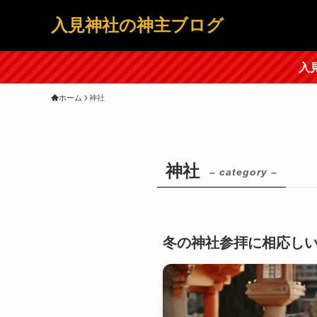
入見神社の神主ブログ
入
ホーム
神社
神社
– category –
冬の神社参拝に相応し