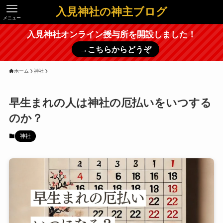
入見神社の神主ブログ
メニュー
入見神社オンライン授与所を開設しました！
→こちらからどうぞ
ホーム
神社
早生まれの人は神社の厄払いをいつする
のか？
神社